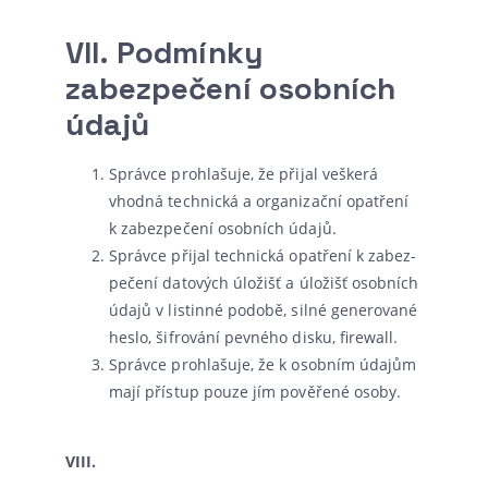
VII.
Podmínky
zabezpečení osobních
údajů
Správce pro­hla­šu­je, že při­jal veš­ke­rá
vhod­ná tech­nic­ká a orga­ni­zač­ní opat­ře­ní
k zabez­pe­če­ní osob­ních údajů.
Správce při­jal tech­nic­ká opat­ře­ní k zabez­
pe­če­ní dato­vých úlo­žišť a úlo­žišť osob­ních
úda­jů v lis­tin­né podo­bě, sil­né gene­ro­va­né
hes­lo, šif­ro­vá­ní pev­né­ho dis­ku, firewall.
Správce pro­hla­šu­je, že k osob­ním úda­jům
mají pří­stup pou­ze jím pově­ře­né osoby.
VIII.