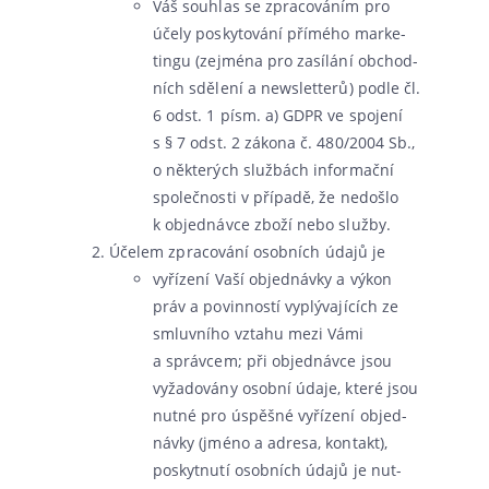
Váš sou­hlas se zpra­co­vá­ním pro
úče­ly posky­to­vá­ní pří­mé­ho mar­ke­
tingu (zejmé­na pro zasí­lá­ní obchod­
ních sdě­le­ní a news­let­te­rů) pod­le čl.
6 odst. 1 písm. a) GDPR ve spo­je­ní
s § 7 odst. 2 záko­na č. 480/2004 Sb.,
o někte­rých služ­bách infor­mač­ní
spo­leč­nos­ti v pří­pa­dě, že nedo­šlo
k objed­náv­ce zbo­ží nebo služby.
Účelem zpra­co­vá­ní osob­ních úda­jů je
vyří­ze­ní Vaší objed­náv­ky a výkon
práv a povin­nos­tí vyplý­va­jí­cích ze
smluv­ní­ho vzta­hu mezi Vámi
a správ­cem; při objed­náv­ce jsou
vyža­do­vá­ny osob­ní úda­je, kte­ré jsou
nut­né pro úspěš­né vyří­ze­ní objed­
náv­ky (jmé­no a adre­sa, kon­takt),
poskyt­nu­tí osob­ních úda­jů je nut­