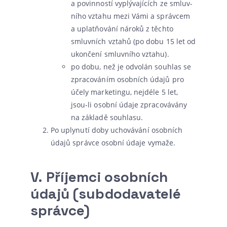
a povin­nos­tí vyplý­va­jí­cích ze smluv­
ní­ho vzta­hu mezi Vámi a správ­cem
a uplat­ňo­vá­ní náro­ků z těch­to
smluv­ních vzta­hů (po dobu 15 let od
ukon­če­ní smluv­ní­ho vztahu).
po dobu, než je odvo­lán sou­hlas se
zpra­co­vá­ním osob­ních úda­jů pro
úče­ly mar­ke­tingu, nejdéle 5 let,
jsou-li osob­ní úda­je zpra­co­vá­vá­ny
na zákla­dě souhlasu.
Po uply­nu­tí doby ucho­vá­vá­ní osob­ních
úda­jů správ­ce osob­ní úda­je vymaže.
V.
Příjemci osobních
údajů (subdodavatelé
správce)