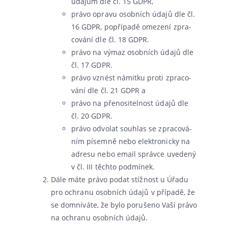
úda­jům dle čl. 15 GDPR,
prá­vo opra­vu osob­ních úda­jů dle čl.
16 GDPR, popří­pa­dě ome­ze­ní zpra­
co­vá­ní dle čl. 18 GDPR.
prá­vo na výmaz osob­ních úda­jů dle
čl. 17 GDPR.
prá­vo vznést námit­ku pro­ti zpra­co­
vá­ní dle čl. 21 GDPR a
prá­vo na pře­no­si­tel­nost úda­jů dle
čl. 20 GDPR.
prá­vo odvo­lat sou­hlas se zpra­co­vá­
ním písem­ně nebo elek­tro­nic­ky na
adre­su nebo email správ­ce uve­de­ný
v čl. III těch­to podmínek.
Dále máte prá­vo podat stíž­nost u Úřadu
pro ochra­nu osob­ních úda­jů v pří­pa­dě, že
se domní­vá­te, že bylo poru­še­no Vaší prá­vo
na ochra­nu osob­ních údajů.