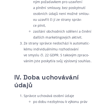
ným poža­dav­kem pro uza­vře­ní
a plně­ní smlou­vy, bez poskyt­nu­tí
osob­ních úda­jů není mož­né smlou­
vu uzavřít či jí ze stra­ny správ­
ce plnit,
zasí­lá­ní obchod­ních sdě­le­ní a čině­ní
dal­ších mar­ke­tingo­vých aktivit.
Ze stra­ny správ­ce nedo­chá­zí k auto­ma­tic­
ké­mu indi­vi­du­ál­ní­mu roz­ho­do­vá­ní
ve smys­lu čl. 22 GDPR. S tako­vým zpra­co­
vá­ním jste poskytl/a svůj výslov­ný souhlas.
IV.
Doba uchovávání
údajů
Správce ucho­vá­vá osob­ní údaje
po dobu nezbyt­nou k výko­nu práv