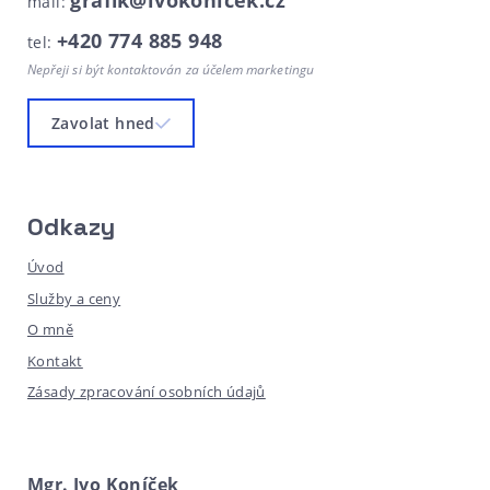
grafik@ivokonicek.cz
mail:
+420 774 885 948
tel:
Nepřeji si být kontaktován za účelem marketingu
Zavolat hned
Odkazy
Úvod
Služby a ceny
O mně
Kontakt
Zásady zpracování osobních údajů
Mgr. Ivo Koníček