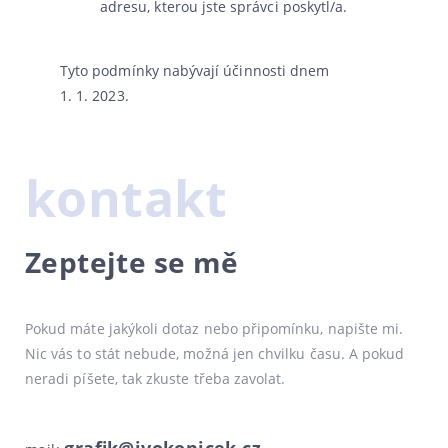
adre­su, kte­rou jste správ­ci poskytl/a.
Tyto pod­mín­ky nabý­va­jí účin­nos­ti dnem
1. 1. 2023.
kontakt
Zeptejte se mě
Pokud máte jakýkoli dotaz nebo připomínku, napište mi.
Nic vás to stát nebude, možná jen chvilku času. A pokud
neradi píšete, tak zkuste třeba zavolat.