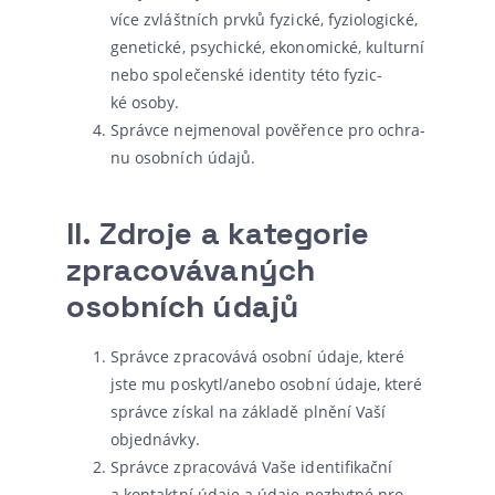
více zvlášt­ních prv­ků fyzic­ké, fyzi­o­lo­gic­ké,
gene­tic­ké, psy­chic­ké, eko­no­mic­ké, kul­tur­ní
nebo spo­le­čen­ské iden­ti­ty této fyzic­
ké osoby.
Správce nejme­no­val pově­řen­ce pro ochra­
nu osob­ních údajů.
II.
Zdroje a kategorie
zpracovávaných
osobních údajů
Správce zpra­co­vá­vá osob­ní úda­je, kte­ré
jste mu poskytl/anebo osob­ní úda­je, kte­ré
správ­ce zís­kal na zákla­dě plně­ní Vaší
objednávky.
Správce zpra­co­vá­vá Vaše iden­ti­fi­kač­ní
a kon­takt­ní úda­je a úda­je nezbyt­né pro