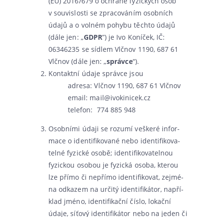
(EU) 2016/679 o ochra­ně fyzic­kých osob
v sou­vis­los­ti se zpra­co­vá­ním osob­ních
úda­jů a o vol­ném pohy­bu těch­to úda­jů
(dále jen: „
GDPR
”) je Ivo Koníček, IČ:
06346235 se síd­lem Vlčnov 1190, 687 61
Vlčnov (dále jen: „
správ­ce
“).
Kontaktní úda­je správ­ce jsou
adre­sa: Vlčnov 1190, 687 61 Vlčnov
email:
mail@ivokinicek.cz
tele­fon: 774 885 948
Osobními úda­ji se rozu­mí veš­ke­ré infor­
ma­ce o iden­ti­fi­ko­va­né nebo iden­ti­fi­ko­va­
tel­né fyzic­ké oso­bě; iden­ti­fi­ko­va­tel­nou
fyzic­kou oso­bou je fyzic­ká oso­ba, kte­rou
lze pří­mo či nepří­mo iden­ti­fi­ko­vat, zejmé­
na odka­zem na urči­tý iden­ti­fi­ká­tor, napří­
klad jmé­no, iden­ti­fi­kač­ní čís­lo, lokač­ní
úda­je, síťo­vý iden­ti­fi­ká­tor nebo na jeden či