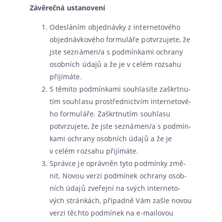
Závěrečná usta­no­ve­ní
Odesláním objed­náv­ky z inter­ne­to­vé­ho
objed­náv­ko­vé­ho for­mu­lá­ře potvr­zu­je­te, že
jste seznámen/a s pod­mín­ka­mi ochra­ny
osob­ních úda­jů a že je v celém roz­sa­hu
přijímáte.
S těmi­to pod­mín­ka­mi sou­hla­sí­te zaškrt­nu­
tím sou­hla­su pro­střed­nic­tvím inter­ne­to­vé­
ho for­mu­lá­ře. Zaškrtnutím sou­hla­su
potvr­zu­je­te, že jste seznámen/a s pod­mín­
ka­mi ochra­ny osob­ních úda­jů a že je
v celém roz­sa­hu přijímáte.
Správce je opráv­něn tyto pod­mín­ky změ­
nit. Novou ver­zi pod­mí­nek ochra­ny osob­
ních úda­jů zve­řej­ní na svých inter­ne­to­
vých strán­kách, pří­pad­ně Vám zašle novou
ver­zi těch­to pod­mí­nek na e‑mailovou