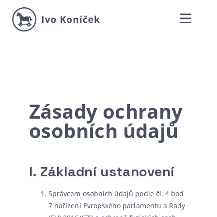
Zásady ochrany
osobních údajů
I.
Základní ustanovení
Správcem osob­ních úda­jů pod­le čl. 4 bod
7 naří­ze­ní Evropského par­la­men­tu a Rady