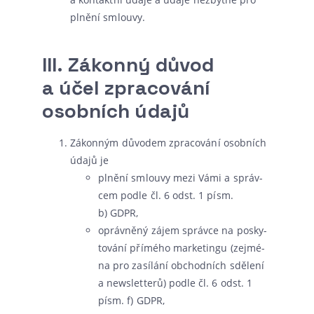
plně­ní smlouvy.
III.
Zákonný důvod
a účel zpracování
osobních údajů
Zákonným důvo­dem zpra­co­vá­ní osob­ních
úda­jů je
plně­ní smlou­vy mezi Vámi a správ­
cem pod­le čl. 6 odst. 1 písm.
b) GDPR,
opráv­ně­ný zájem správ­ce na posky­
to­vá­ní pří­mé­ho mar­ke­tingu (zejmé­
na pro zasí­lá­ní obchod­ních sdě­le­ní
a news­let­te­rů) pod­le čl. 6 odst. 1
písm. f) GDPR,