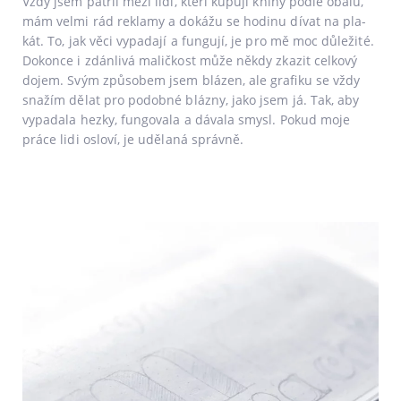
Vždy jsem pat­řil mezi lidi, kte­ří kupu­jí kni­hy pod­le oba­lu,
mám vel­mi rád rekla­my a doká­žu se hodi­nu dívat na pla­
kát. To, jak věci vypa­da­jí a fun­gu­jí, je pro mě moc důle­ži­té.
Dokonce i zdán­li­vá malič­kost může někdy zka­zit cel­ko­vý
dojem. Svým způ­so­bem jsem blá­zen, ale gra­fi­ku se vždy
sna­žím dělat pro podob­né bláz­ny, jako jsem já. Tak, aby
vypa­da­la hez­ky, fun­go­va­la a dáva­la smy­sl. Pokud moje
prá­ce lidi oslo­ví, je udě­la­ná správně.