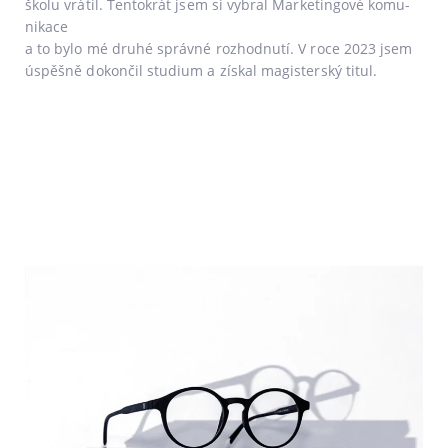
ško­lu vrá­til. Tentokrát jsem si vybral Marketingové komu­
ni­ka­ce
a to bylo mé dru­hé správ­né roz­hod­nu­tí. V roce 2023 jsem
úspěš­ně dokon­čil stu­di­um a zís­kal magis­ter­ský titul.