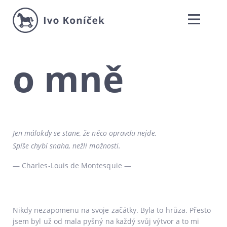
o mně
Jen málo­kdy se sta­ne, že něco oprav­du nejde.
Spíše chy­bí sna­ha, než­li možnosti.
— Charles-Louis de Montesquie —
Nikdy neza­po­me­nu na svo­je začát­ky. Byla to hrůza. Přesto
jsem byl už od mala pyš­ný na kaž­dý svůj výtvor a to mi