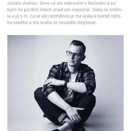
zůsta­lo dodnes. Dnes už ale nekres­lím v Malování a asi
bych ho po těch letech snad ani nepo­znal. Doba se změ­ni­
la a já s ní. Co se ale nezmě­ni­lo je má lás­ka k tvor­bě něče­
ho nové­ho a má sna­ha se neu­stá­le zlepšovat.
Zobrazit port­fo­lio