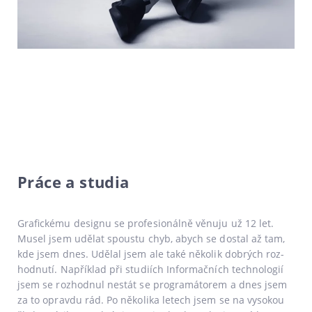
Práce a studia
Grafickému desig­nu se pro­fe­si­o­nál­ně věnu­ju už 12 let.
Musel jsem udě­lat spous­tu chyb, abych se dostal až tam,
kde jsem dnes. Udělal jsem ale také něko­lik dob­rých roz­
hod­nu­tí. Například při stu­di­ích Informačních tech­no­lo­gií
jsem se roz­hod­nul nestát se pro­gra­má­to­rem a dnes jsem
za to oprav­du rád. Po něko­li­ka letech jsem se na vyso­kou