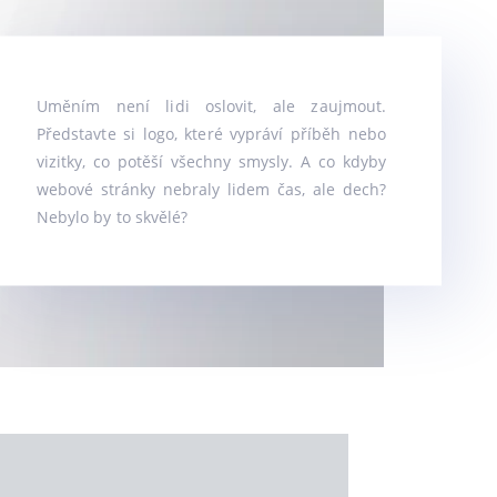
Uměním není lidi oslo­vit, ale zaujmout.
Představte si logo, kte­ré vyprá­ví pří­běh nebo
vizit­ky, co potě­ší všech­ny smys­ly. A co kdy­by
webo­vé strán­ky nebra­ly lidem čas, ale dech?
Nebylo by to skvělé?