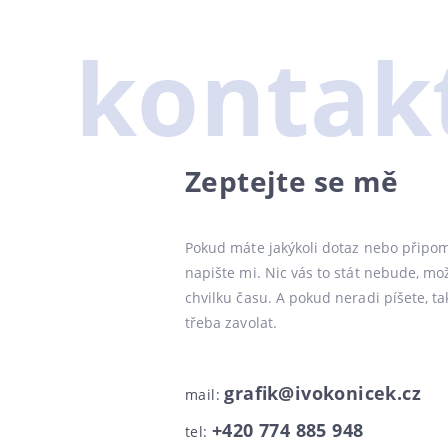
kontak
Zeptejte se mě
Pokud máte jakýkoli dotaz nebo připom
napište mi. Nic vás to stát nebude, mo
chvilku času. A pokud neradi píšete, ta
třeba zavolat.
grafik@ivokonicek.cz
mail:
+420 774 885 948
tel: