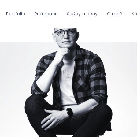
Portfolio
Reference
Služby a ceny
O mně
Ko